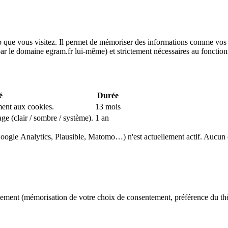
b que vous visitez. Il permet de mémoriser des informations comme vos pr
ar le domaine egram.fr lui-même) et strictement nécessaires au fonction
é
Durée
ent aux cookies.
13 mois
ge (clair / sombre / système).
1 an
ogle Analytics, Plausible, Matomo…) n'est actuellement actif. Aucun coo
ectement (mémorisation de votre choix de consentement, préférence du t