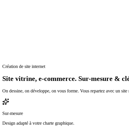
Notre application maison conçue par des vignerons, pour des vigneron
11 modules inclus (vignoble, cuverie, registre…)
100% conforme AOC Champagne
Hébergé en Champagne (Aube & Marne)
Assistant IA spécialisé Champagne
Sans engagement · 1 an gratuit en bêta
Création de site internet
Découvrir vrille.io
Site vitrine, e-commerce.
Sur-mesure & clé
On dessine, on développe, on vous forme. Vous repartez avec un site 
Sur-mesure
Design adapté à votre charte graphique.