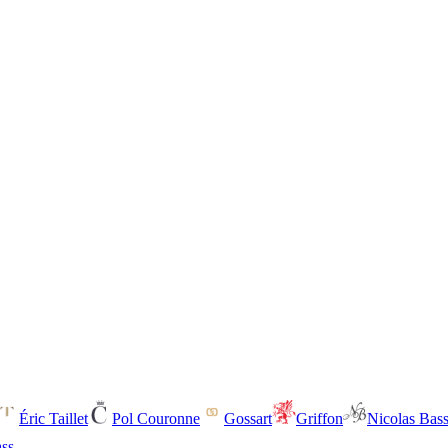
Éric Taillet
Pol Couronne
Gossart
Griffon
Nicolas Bas
ass