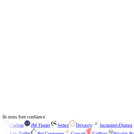
Champagne Jacquinet-Dumez
Vigneron · Champagne
Voir le site
Ils nous font confiance
Carbon
JM Tissier
Senez
Devavry
Jacquinet-Dumez
Éric Taillet
Pol Couronne
Gossart
Griffon
Nicolas B