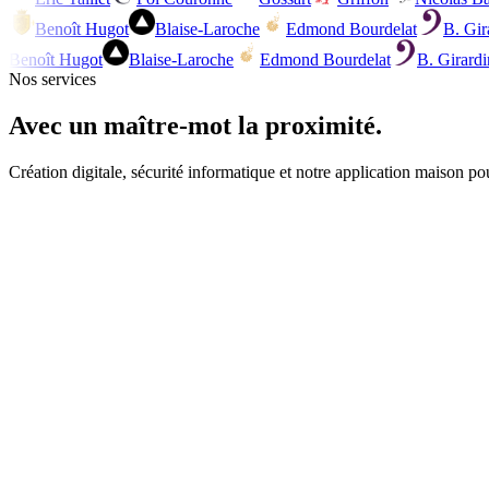
Benoît Hugot
Blaise-Laroche
Edmond Bourdelat
B. Gir
Benoît Hugot
Blaise-Laroche
Edmond Bourdelat
B. Girardi
Nos services
Avec un maître-mot
la proximité.
Création digitale, sécurité informatique et notre application maison p
Disponible
Création de site internet
Sites vitrines & e-commerce sur-mesure, livrés clé en main avec formati
Design adapté à votre charte graphique
Responsive ordinateur, tablette et mobile
Boutique e-commerce sécurisée SSL
Référencement naturel optimisé