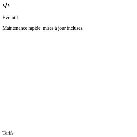
Évolutif
Maintenance rapide, mises à jour incluses.
la techno la plus adaptée
Tarifs