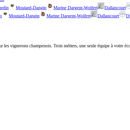
ardin
Moutard-Dangin
Marine Dargent-Wolfert
Dallancourt
n
Moutard-Dangin
Marine Dargent-Wolfert
Dallancourt
Di
our les vignerons champenois. Trois métiers, une seule équipe à votre éc
on à l'outil.