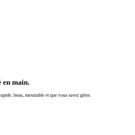
s. De la vigne à la bouteille, 11 modules dans un seul abonnement.
 en main.
rapide, beau, mesurable et que vous savez gérer.