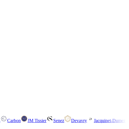
s
Carbon
JM Tissier
Senez
Devavry
Jacquinet-Dumez