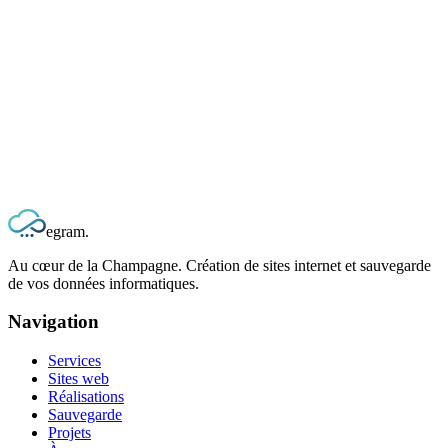
Fine-tuning métier
En bêta
Notre app
Vrille, SaaS pour vignerons
11 modules conçus avec et pour les vignerons champenois. Assistant
IA spécialisé Champagne intégré.
vrille.io
1 an gratuit
egram
.
Au cœur de la Champagne. Création de sites internet et sauvegarde
de vos données informatiques.
Navigation
Services
Sites web
Réalisations
Sauvegarde
Projets