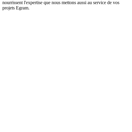
nourrissent l'expertise que nous mettons aussi au service de vos
projets Egram.
phinqube · on-prem
GPU · Blackwell
92
%
Mémoire · 128 GB
71
%
Bande passante
88
%
›
Résumé du contrat client_2026.pdf…
PhinQube
100% local
Notre entreprise sœur · IA
On-premises
Zéro fuite de données
phinqube.ai
PhinQube, l'IA générative,
100 % privée
.
PhinQube est l'entreprise que nous avons fondée à côté d'Egram,
dédiée à l'IA souveraine pour les entreprises. Un châssis IA installé
directement dans vos locaux, aussi puissant que les LLM cloud,
mais sans jamais exposer vos données.